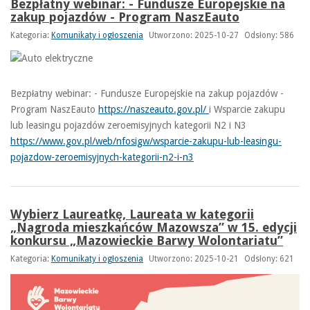
Bezpłatny webinar: - Fundusze Europejskie na
zakup pojazdów - Program NaszEauto
Kategoria:
Komunikaty i ogłoszenia
Utworzono: 2025-10-27
Odsłony: 586
Bezpłatny webinar: - Fundusze Europejskie na zakup pojazdów -
Program NaszEauto
https://naszeauto.gov.pl/
i Wsparcie zakupu
lub leasingu pojazdów zeroemisyjnych kategorii N2 i N3
https://www.gov.pl/web/nfosigw/wsparcie-zakupu-lub-leasingu-
pojazdow-zeroemisyjnych-kategorii-n2-i-n3
Wybierz Laureatkę, Laureata w kategorii
„Nagroda mieszkańców Mazowsza” w 15. edycji
konkursu „Mazowieckie Barwy Wolontariatu”
Kategoria:
Komunikaty i ogłoszenia
Utworzono: 2025-10-21
Odsłony: 621