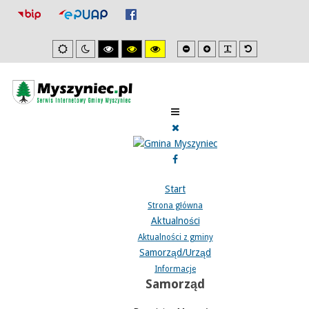
Mniejsza
Zwiększona
PLG_SYSTEM_J
Domyślna
Ustawienia
Tryb
Wysoki
Wysoki
Wysoki
czcionka
czcionka
czcionka
domyslne
nocny
kontrast
kontrast
kontrast
tryb
tryb
tryb
czarno/biały.
czarno/
żółto/czarny.
żółty.
Start
Strona główna
Aktualności
Aktualności z gminy
Samorząd/Urząd
Informacje
Samorząd