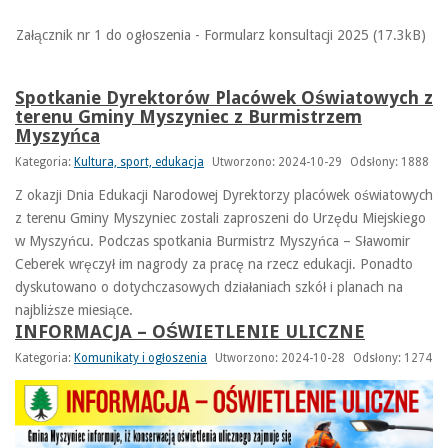
Załącznik nr 1 do ogłoszenia - Formularz konsultacji 2025 (17.3kB)
Spotkanie Dyrektorów Placówek Oświatowych z
terenu Gminy Myszyniec z Burmistrzem
Myszyńca
Kategoria:
Kultura, sport, edukacja
Utworzono: 2024-10-29
Odsłony: 1888
Z okazji Dnia Edukacji Narodowej Dyrektorzy placówek oświatowych
z terenu Gminy Myszyniec zostali zaproszeni do Urzędu Miejskiego
w Myszyńcu. Podczas spotkania Burmistrz Myszyńca – Sławomir
Ceberek wręczył im nagrody za pracę na rzecz edukacji. Ponadto
dyskutowano o dotychczasowych działaniach szkół i planach na
najbliższe miesiące.
INFORMACJA – OŚWIETLENIE ULICZNE
Kategoria:
Komunikaty i ogłoszenia
Utworzono: 2024-10-28
Odsłony: 1274