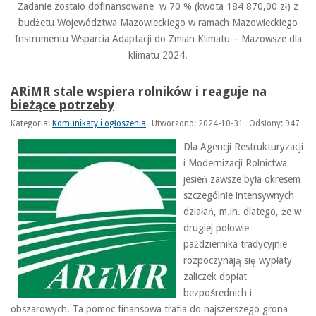
Zadanie zostało dofinansowane w 70 % (kwota 184 870,00 zł) z
budżetu Województwa Mazowieckiego w ramach Mazowieckiego
Instrumentu Wsparcia Adaptacji do Zmian Klimatu – Mazowsze dla
klimatu 2024.
ARiMR stale wspiera rolników i reaguje na
bieżące potrzeby
Kategoria:
Komunikaty i ogłoszenia
Utworzono: 2024-10-31
Odsłony: 947
Dla Agencji Restrukturyzacji
i Modernizacji Rolnictwa
jesień zawsze była okresem
szczególnie intensywnych
działań, m.in. dlatego, że w
drugiej połowie
października tradycyjnie
rozpoczynają się wypłaty
zaliczek dopłat
bezpośrednich i
obszarowych. Ta pomoc finansowa trafia do najszerszego grona