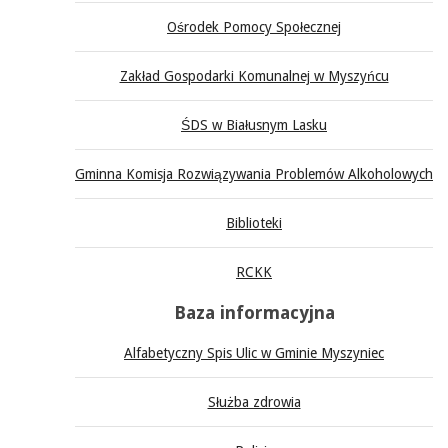
Ośrodek Pomocy Społecznej
Zakład Gospodarki Komunalnej w Myszyńcu
ŚDS w Białusnym Lasku
Gminna Komisja Rozwiązywania Problemów Alkoholowych
Biblioteki
RCKK
Baza informacyjna
Alfabetyczny Spis Ulic w Gminie Myszyniec
Służba zdrowia