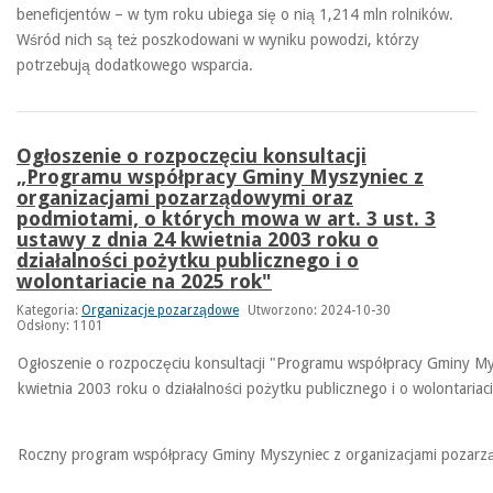
beneficjentów – w tym roku ubiega się o nią 1,214 mln rolników.
Wśród nich są też poszkodowani w wyniku powodzi, którzy
potrzebują dodatkowego wsparcia.
Ogłoszenie o rozpoczęciu konsultacji
„Programu współpracy Gminy Myszyniec z
organizacjami pozarządowymi oraz
podmiotami, o których mowa w art. 3 ust. 3
ustawy z dnia 24 kwietnia 2003 roku o
działalności pożytku publicznego i o
wolontariacie na 2025 rok"
Kategoria:
Organizacje pozarządowe
Utworzono: 2024-10-30
Odsłony: 1101
Ogłoszenie o rozpoczęciu konsultacji "Programu współpracy Gminy My
kwietnia 2003 roku o działalności pożytku publicznego i o wolontaria
Roczny program współpracy Gminy Myszyniec z organizacjami pozar