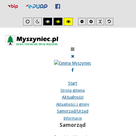
Mniejsza
Zwiększona
PLG_SYSTEM_J
Domyślna
Ustawienia
Tryb
Wysoki
Wysoki
Wysoki
czcionka
czcionka
czcionka
domyslne
nocny
kontrast
kontrast
kontrast
tryb
tryb
tryb
czarno/biały.
czarno/
żółto/czarny.
żółty.
Start
Strona główna
Aktualności
Aktualności z gminy
Samorząd/Urząd
Informacje
Samorząd