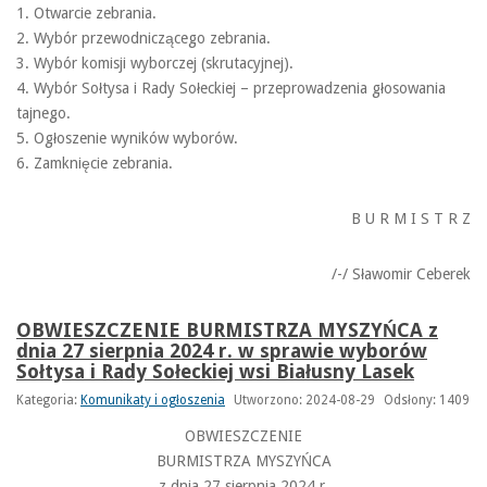
1. Otwarcie zebrania.
2. Wybór przewodniczącego zebrania.
3. Wybór komisji wyborczej (skrutacyjnej).
4. Wybór Sołtysa i Rady Sołeckiej – przeprowadzenia głosowania
tajnego.
5. Ogłoszenie wyników wyborów.
6. Zamknięcie zebrania.
B U R M I S T R Z
/-/ Sławomir Ceberek
OBWIESZCZENIE BURMISTRZA MYSZYŃCA z
dnia 27 sierpnia 2024 r. w sprawie wyborów
Sołtysa i Rady Sołeckiej wsi Białusny Lasek
Kategoria:
Komunikaty i ogłoszenia
Utworzono: 2024-08-29
Odsłony: 1409
OBWIESZCZENIE
BURMISTRZA MYSZYŃCA
z dnia 27 sierpnia 2024 r.