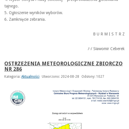
tajnego.
5. Ogłoszenie wyników wyborów.
6. Zamknięcie zebrania.
B U R M I S T R Z
/-/ Sławomir Ceberek
OSTRZEŻENIA METEOROLOGICZNE ZBIORCZO
NR 286
Kategoria:
Aktualności
Utworzono: 2024-08-28
Odsłony: 1027