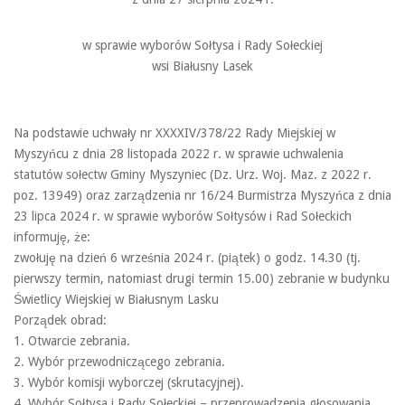
w sprawie wyborów Sołtysa i Rady Sołeckiej
wsi Białusny Lasek
Na podstawie uchwały nr XXXXIV/378/22 Rady Miejskiej w
Myszyńcu z dnia 28 listopada 2022 r. w sprawie uchwalenia
statutów sołectw Gminy Myszyniec (Dz. Urz. Woj. Maz. z 2022 r.
poz. 13949) oraz zarządzenia nr 16/24 Burmistrza Myszyńca z dnia
23 lipca 2024 r. w sprawie wyborów Sołtysów i Rad Sołeckich
informuję, że:
zwołuję na dzień 6 września 2024 r. (piątek) o godz. 14.30 (tj.
pierwszy termin, natomiast drugi termin 15.00) zebranie w budynku
Świetlicy Wiejskiej w Białusnym Lasku
Porządek obrad:
1. Otwarcie zebrania.
2. Wybór przewodniczącego zebrania.
3. Wybór komisji wyborczej (skrutacyjnej).
4. Wybór Sołtysa i Rady Sołeckiej – przeprowadzenia głosowania