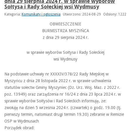
dnia 29 sierpnia 2024 r. w sprawie wyborów
Sołtysa i Rady Sołeckiej wsi Wydmusy
Kategoria:
Komunikaty i ogłoszenia
Utworzono: 2024-08-29
Odsłony: 1222
OBWIESZCZENIE
BURMISTRZA MYSZYŃCA
z dnia 29 sierpnia 2024 r.
w sprawie wyborów Sołtysa i Rady Sołeckiej
wsi Wydmusy
Na podstawie uchwały nr XXXXIV/378/22 Rady Miejskiej w
Myszyńcu z dnia 28 listopada 2022 r. w sprawie uchwalenia
statutów sołectw Gminy Myszyniec (Dz. Urz. Woj. Maz. z 2022 r.
poz. 13949) oraz zarządzenia nr 16/24 z dnia 23 lipca 2024 r. w
sprawie wyborów Sołtysów i Rad Sołeckich informuję, że:
zwołuję na dzień 5 września 2024 r. (czwartek) o godz. 19.00 (tj.
pierwszy termin, natomiast drugi termin 19.30) zebranie w Remizie
OSP w Wydmusach
Porządek obrad: