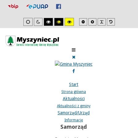
Mniejsza
Zwiększona
PLG_SYSTEM_J
Domyślna
Ustawienia
Tryb
Wysoki
Wysoki
Wysoki
czcionka
czcionka
czcionka
domyslne
nocny
kontrast
kontrast
kontrast
tryb
tryb
tryb
czarno/biały.
czarno/
żółto/czarny.
żółty.
Start
Strona główna
Aktualności
Aktualności z gminy
Samorząd/Urząd
Informacje
Samorząd