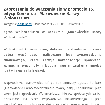
Zaproszenia do włączenia się w promocję 15.
edycji Konkursu „Mazowieckie Barwy
Wolontariatu”
Kategoria:
Aktualności
Utworzono: 2025-08-05
Odsłony: 892
Zgłoś Wolontariusza w konkursie „Mazowieckie Barwy
Wolontariatu”
Wolontariat to świadome, dobrowolne działanie na rzecz
dobra wspólnego, realizowane bez wynagrodzenia
finansowego, które rozwija kompetencje społeczne,
wzmacnia wspólnoty i buduje kapitał zaufania między
ludźmi oraz pokoleniami.
Województwo Mazowieckie już po raz piętnasty ogłasza konkurs
„Mazowieckie Barwy Wolontariatu”, zwany dalej „Konkursem”. Jego
celem jest nagrodzenie Wolontariuszy, liderów społecznych za ich
działalność na rzecz województwa mazowieckiego i jego
mieszkańców, popularyzacja dokonań wolontariuszy jako dobrych