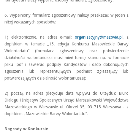
Kandydata należy wypełnić osobny formularz zgłoszeniowy.
6. Wypełniony formularz zgłoszeniowy należy przekazać w jeden z
niżej wskazanych sposobów:
1) elektronicznie, na adres e-mail:
organizacyjny@mazovia.pl
, z
dopiskiem w temacie „15. edycja Konkursu Mazowieckie Barwy
Wolontariatu” (formularz zgłoszeniowy oraz potwierdzenie
działalności wolontariusza musi mieć formę skanu np. w formacie
pliku .pdf i zawierać podpisy Kandydatów i osób dokonujących
zgłoszenia lub reprezentujących podmiot zgłaszający lub
potwierdzających działalność wolontariusza);
2) pocztą na adres (decyduje data wpływu do Urzędu): Biuro
Dialogu i Inicjatyw Społecznych Urząd Marszałkowski Województwa
Mazowieckiego w Warszawie ul. Okrzei 35, 03-715 Warszawa - z
dopiskiem „Mazowieckie Barwy Wolontariatu”.
Nagrody w Konkursie