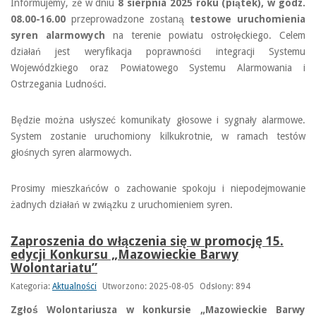
Informujemy, że w dniu
8 sierpnia 2025 roku (piątek), w godz.
08.00-16.00
przeprowadzone zostaną
testowe uruchomienia
syren alarmowych
na terenie powiatu ostrołęckiego. Celem
działań jest weryfikacja poprawności integracji Systemu
Wojewódzkiego oraz Powiatowego Systemu Alarmowania i
Ostrzegania Ludności.
Będzie można usłyszeć komunikaty głosowe i sygnały alarmowe.
System zostanie uruchomiony kilkukrotnie, w ramach testów
głośnych syren alarmowych.
Prosimy mieszkańców o zachowanie spokoju i niepodejmowanie
żadnych działań w związku z uruchomieniem syren.
Zaproszenia do włączenia się w promocję 15.
edycji Konkursu „Mazowieckie Barwy
Wolontariatu”
Kategoria:
Aktualności
Utworzono: 2025-08-05
Odsłony: 894
Zgłoś Wolontariusza w konkursie „Mazowieckie Barwy