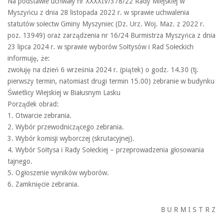
Na podstawie uchwały nr XXXXIV/378/22 Rady Miejskiej w
Myszyńcu z dnia 28 listopada 2022 r. w sprawie uchwalenia
statutów sołectw Gminy Myszyniec (Dz. Urz. Woj. Maz. z 2022 r.
poz. 13949) oraz zarządzenia nr 16/24 Burmistrza Myszyńca z dnia
23 lipca 2024 r. w sprawie wyborów Sołtysów i Rad Sołeckich
informuję, że:
zwołuję na dzień 6 września 2024 r. (piątek) o godz. 14.30 (tj.
pierwszy termin, natomiast drugi termin 15.00) zebranie w budynku
Świetlicy Wiejskiej w Białusnym Lasku
Porządek obrad:
1. Otwarcie zebrania.
2. Wybór przewodniczącego zebrania.
3. Wybór komisji wyborczej (skrutacyjnej).
4. Wybór Sołtysa i Rady Sołeckiej – przeprowadzenia głosowania
tajnego.
5. Ogłoszenie wyników wyborów.
6. Zamknięcie zebrania.
B U R M I S T R Z