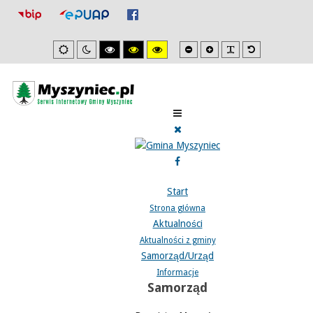
Mniejsza
Zwiększona
PLG_SYSTEM_J
Domyślna
Ustawienia
Tryb
Wysoki
Wysoki
Wysoki
czcionka
czcionka
czcionka
domyslne
nocny
kontrast
kontrast
kontrast
tryb
tryb
tryb
czarno/biały.
czarno/
żółto/czarny.
żółty.
Start
Strona główna
Aktualności
Aktualności z gminy
Samorząd/Urząd
Informacje
Samorząd