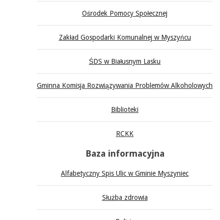
Ośrodek Pomocy Społecznej
Zakład Gospodarki Komunalnej w Myszyńcu
ŚDS w Białusnym Lasku
Gminna Komisja Rozwiązywania Problemów Alkoholowych
Biblioteki
RCKK
Baza informacyjna
Alfabetyczny Spis Ulic w Gminie Myszyniec
Służba zdrowia