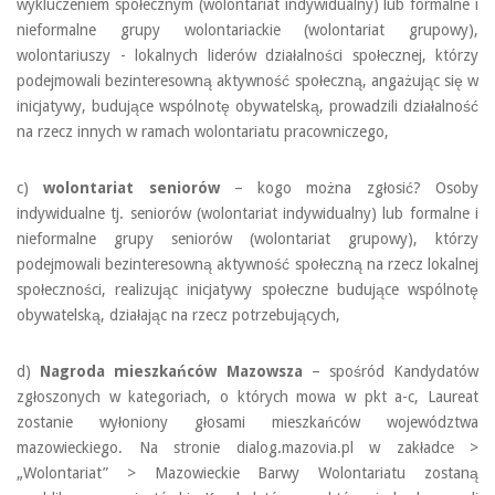
wykluczeniem społecznym (wolontariat indywidualny) lub formalne i
nieformalne grupy wolontariackie (wolontariat grupowy),
wolontariuszy - lokalnych liderów działalności społecznej, którzy
podejmowali bezinteresowną aktywność społeczną, angażując się w
inicjatywy, budujące wspólnotę obywatelską, prowadzili działalność
na rzecz innych w ramach wolontariatu pracowniczego,
c)
wolontariat seniorów
– kogo można zgłosić? Osoby
indywidualne tj. seniorów (wolontariat indywidualny) lub formalne i
nieformalne grupy seniorów (wolontariat grupowy), którzy
podejmowali bezinteresowną aktywność społeczną na rzecz lokalnej
społeczności, realizując inicjatywy społeczne budujące wspólnotę
obywatelską, działając na rzecz potrzebujących,
d)
Nagroda mieszkańców Mazowsza
– spośród Kandydatów
zgłoszonych w kategoriach, o których mowa w pkt a-c, Laureat
zostanie wyłoniony głosami mieszkańców województwa
mazowieckiego. Na stronie dialog.mazovia.pl w zakładce >
„Wolontariat” > Mazowieckie Barwy Wolontariatu zostaną