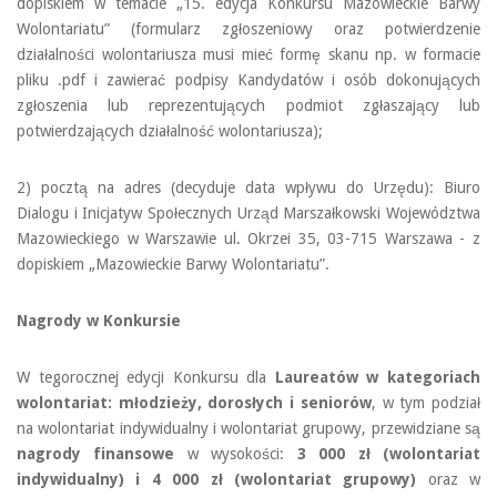
dopiskiem w temacie „15. edycja Konkursu Mazowieckie Barwy
Wolontariatu” (formularz zgłoszeniowy oraz potwierdzenie
działalności wolontariusza musi mieć formę skanu np. w formacie
pliku .pdf i zawierać podpisy Kandydatów i osób dokonujących
zgłoszenia lub reprezentujących podmiot zgłaszający lub
potwierdzających działalność wolontariusza);
2) pocztą na adres (decyduje data wpływu do Urzędu): Biuro
Dialogu i Inicjatyw Społecznych Urząd Marszałkowski Województwa
Mazowieckiego w Warszawie ul. Okrzei 35, 03-715 Warszawa - z
dopiskiem „Mazowieckie Barwy Wolontariatu”.
Nagrody w Konkursie
W tegorocznej edycji Konkursu dla
Laureatów w kategoriach
wolontariat: młodzieży, dorosłych i seniorów
, w tym podział
na wolontariat indywidualny i wolontariat grupowy, przewidziane są
nagrody finansowe
w wysokości:
3 000 zł (wolontariat
indywidualny) i 4 000 zł (wolontariat grupowy)
oraz w