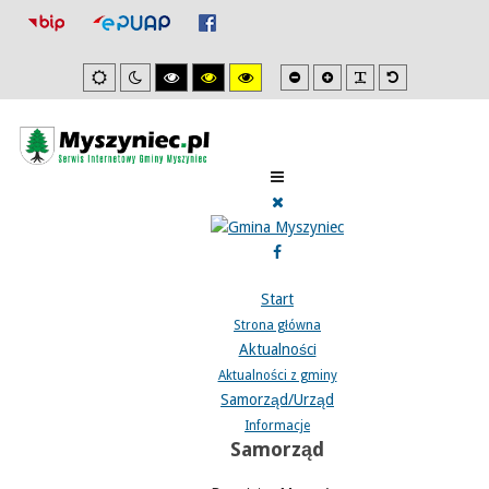
Mniejsza
Zwiększona
PLG_SYSTEM_J
Domyślna
Ustawienia
Tryb
Wysoki
Wysoki
Wysoki
czcionka
czcionka
czcionka
domyslne
nocny
kontrast
kontrast
kontrast
tryb
tryb
tryb
czarno/biały.
czarno/
żółto/czarny.
żółty.
Start
Strona główna
Aktualności
Aktualności z gminy
Samorząd/Urząd
Informacje
Samorząd