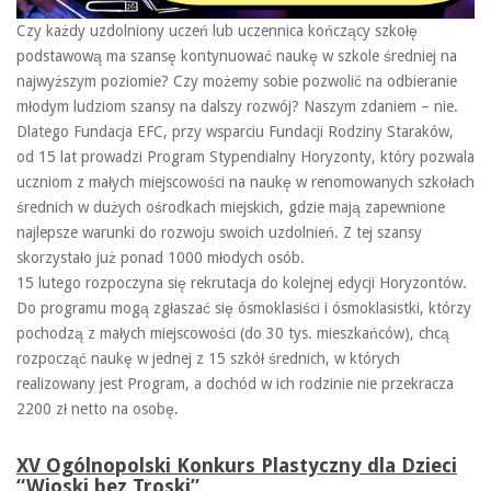
Czy każdy uzdolniony uczeń lub uczennica kończący szkołę
podstawową ma szansę kontynuować naukę w szkole średniej na
najwyższym poziomie? Czy możemy sobie pozwolić na odbieranie
młodym ludziom szansy na dalszy rozwój? Naszym zdaniem – nie.
Dlatego Fundacja EFC, przy wsparciu Fundacji Rodziny Staraków,
od 15 lat prowadzi Program Stypendialny Horyzonty, który pozwala
uczniom z małych miejscowości na naukę w renomowanych szkołach
średnich w dużych ośrodkach miejskich, gdzie mają zapewnione
najlepsze warunki do rozwoju swoich uzdolnień. Z tej szansy
skorzystało już ponad 1000 młodych osób.
15 lutego rozpoczyna się rekrutacja do kolejnej edycji Horyzontów.
Do programu mogą zgłaszać się ósmoklasiści i ósmoklasistki, którzy
pochodzą z małych miejscowości (do 30 tys. mieszkańców), chcą
rozpocząć naukę w jednej z 15 szkół średnich, w których
realizowany jest Program, a dochód w ich rodzinie nie przekracza
2200 zł netto na osobę.
XV Ogólnopolski Konkurs Plastyczny dla Dzieci
“Wioski bez Troski”