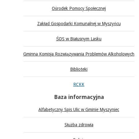
Ośrodek Pomocy Społecznej
Zakład Gospodarki Komunalnej w Myszyńcu
ŚDS w Białusnym Lasku
Gminna Komisja Rozwiązywania Problemów Alkoholowych
Biblioteki
RCKK
Baza informacyjna
Alfabetyczny Spis Ulic w Gminie Myszyniec
Służba zdrowia