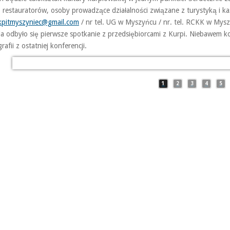
 restauratorów, osoby prowadzące działalności
związane z turystyką i 
kpitmyszyniec@gmail.com
/ nr tel. UG w Myszyńcu / nr. tel. RCKK w Mys
ia odbyło się pierwsze spotkanie z przedsiębiorcami z Kurpi. Niebawem k
grafii z ostatniej konferencji.
Kurpiowski Punkt Informacji Turystycznej w Myszyńcu
Kurpiowski Punkt Informacji Turystycznej w Myszyńcu
Kurpiowski Punkt Informacji Turystycznej w Myszyńcu
Kurpiowski Punkt Informacji Turystycznej w Myszyńcu
Kurpiowski Punkt Informacji Turystycznej w Myszyńcu
1
2
3
4
5