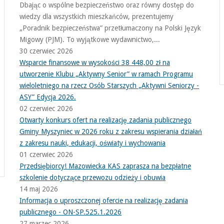
Dbając o wspólne bezpieczeństwo oraz równy dostęp do
wiedzy dla wszystkich mieszkańców, prezentujemy
„Poradnik bezpieczeństwa” przetłumaczony na Polski Język
Migowy (PJM). To wyjątkowe wydawnictwo,...
30 czerwiec 2026
Wsparcie finansowe w wysokości 38 448,00 zł na
utworzenie Klubu „Aktywny Senior” w ramach Programu
wieloletniego na rzecz Osób Starszych „Aktywni Seniorzy -
ASY” Edycja 2026.
02 czerwiec 2026
Otwarty konkurs ofert na realizację zadania publicznego
Gminy Myszyniec w 2026 roku z zakresu wspierania działań
z zakresu nauki, edukacji, oświaty i wychowania
01 czerwiec 2026
Przedsiębiorcy! Mazowiecka KAS zaprasza na bezpłatne
szkolenie dotyczące przewozu odzieży i obuwia
14 maj 2026
Informacja o uproszczonej ofercie na realizację zadania
publicznego - ON-SP.525.1.2026
27 marzec 2026