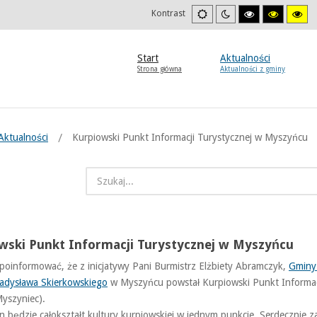
Ustawienia
Tryb
Wysoki
Wysoki
Wys
Kontrast
domyslne
nocny
kontrast
kontrast
kon
tryb
tryb
try
czarno/biały.
czarno/
żół
żółty.
Start
Aktualności
Strona główna
Aktualności z gminy
Aktualności
Kurpiowski Punkt Informacji Turystycznej w Myszyńcu
wski Punkt Informacji Turystycznej w Myszyńcu
poinformować, że z inicjatywy Pani Burmistrz Elżbiety Abramczyk,
Gminy
ładysława Skierkowskiego
w Myszyńcu powstał Kurpiowski Punkt Informacji
yszyniec).
n będzie całokształt kultury kurpiowskiej w jednym punkcie. Serdecznie