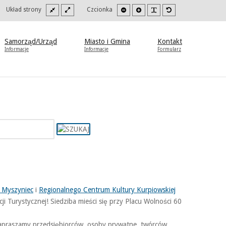
Szeroki
Stały
Mniejsza
Zwiększona
PLG_SYSTEM_JMFR
Domyślna
oki
Układ strony
Czcionka
szablon
szablon
czcionka
czcionka
czcionka
trast
b
to/czarny.
Samorząd/Urząd
Miasto i Gmina
Kontakt
Informacje
Informacje
Formularz
 Myszyniec
i
Regionalnego Centrum Kultury Kurpiowskiej
 Turystycznej! Siedziba mieści się przy Placu Wolności 60
 zapraszamy przedsiębiorców, osoby prywatne, twórców