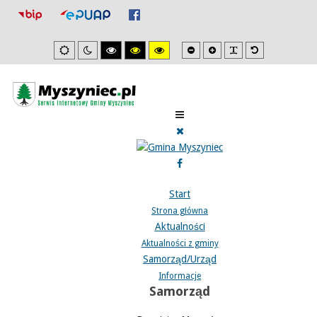
Mniejsza
Zwiększona
PLG_SYSTEM_J
Domyślna
Ustawienia
Tryb
Wysoki
Wysoki
Wysoki
czcionka
czcionka
czcionka
domyslne
nocny
kontrast
kontrast
kontrast
tryb
tryb
tryb
czarno/biały.
czarno/
żółto/czarny.
żółty.
Start
Strona główna
Aktualności
Aktualności z gminy
Samorząd/Urząd
Informacje
Samorząd