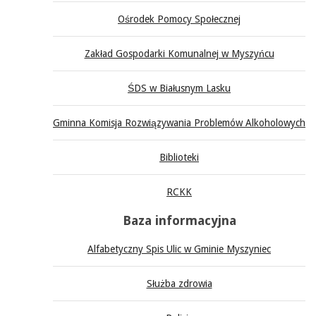
Ośrodek Pomocy Społecznej
Zakład Gospodarki Komunalnej w Myszyńcu
ŚDS w Białusnym Lasku
Gminna Komisja Rozwiązywania Problemów Alkoholowych
Biblioteki
RCKK
Baza informacyjna
Alfabetyczny Spis Ulic w Gminie Myszyniec
Służba zdrowia