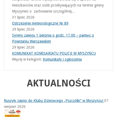
mieszkańców oraz osób przebywających na terenie gminy
Myszyniec o zachowanie szczególnej...
31 lipiec 2026
Ostrzeżenie meteorologiczne Nr 89
29 lipiec 2026
Syreny zawyją 1 sierpnia o godz. 17.00 – pamięć o
Powstaniu Warszawskim
29 lipiec 2026
KOMUNIKAT KOMISARIATU POLICJI W MYSZYŃCU
Więcej w kategorii:
Komunikaty i ogłoszenia
AKTUALNOŚCI
Ruszyły zapisy do Klubu Dziecięcego „Pszczółki” w Myszyńcu!
07
sierpień 2026