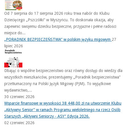
Od 7 sierpnia do 17 sierpnia 2026 roku trwa nabór do Klubu
Dziecięcego „Pszczółki” w Myszyńcu. To doskonała okazja, aby
zapewnić swojemu dziecku bezpieczne, przyjazne i pełne radości
miejsce do...
„PORADNIK BEZPIECZEŃSTWA” w polskim języku migowym
27
lipiec 2026
Dbając o wspólne bezpieczeństwo oraz równy dostęp do wiedzy dla
wszystkich mieszkańców, prezentujemy „Poradnik bezpieczeństwa”
przetłumaczony na Polski Język Migowy (PJM). To wyjątkowe
wydawnictwo,...
30 czerwiec 2026
Wsparcie finansowe w wysokości 38 448,00 zł na utworzenie Klubu
„Aktywny Senior” w ramach Programu wieloletniego na rzecz Osób
Starszych „Aktywni Seniorzy - ASY” Edycja 2026.
02 czerwiec 2026