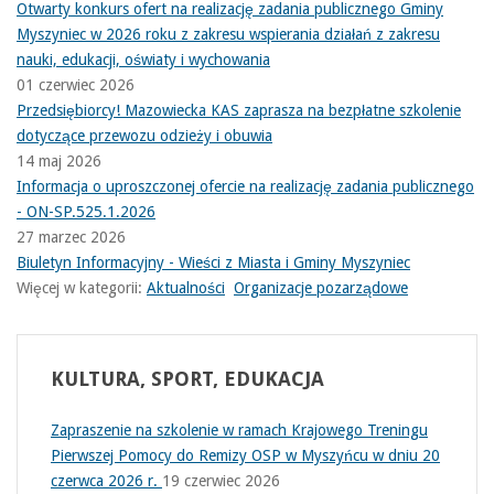
Otwarty konkurs ofert na realizację zadania publicznego Gminy
Myszyniec w 2026 roku z zakresu wspierania działań z zakresu
nauki, edukacji, oświaty i wychowania
01 czerwiec 2026
Przedsiębiorcy! Mazowiecka KAS zaprasza na bezpłatne szkolenie
dotyczące przewozu odzieży i obuwia
14 maj 2026
Informacja o uproszczonej ofercie na realizację zadania publicznego
- ON-SP.525.1.2026
27 marzec 2026
Biuletyn Informacyjny - Wieści z Miasta i Gminy Myszyniec
Więcej w kategorii:
Aktualności
Organizacje pozarządowe
KULTURA,
SPORT, EDUKACJA
Zapraszenie na szkolenie w ramach Krajowego Treningu
Pierwszej Pomocy do Remizy OSP w Myszyńcu w dniu 20
czerwca 2026 r.
19 czerwiec 2026