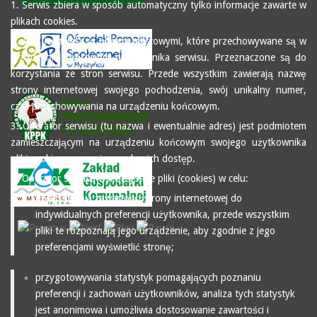
1. Serwis zbiera w sposób automatyczny tylko informacje zawarte w
plikach cookies.
2. Pliki (cookies) są plikami tekstowymi, które przechowywane są w
urządzeniu końcowym użytkownika serwisu. Przeznaczone są do
korzystania ze stron serwisu. Przede wszystkim zawierają nazwę
strony internetowej swojego pochodzenia, swój unikalny numer,
czas przechowywania na urządzeniu końcowym.
3. Operator serwisu (tu nazwa i ewentualnie adres) jest podmiotem
zamieszczającym na urządzeniu końcowym swojego użytkownika
pliki cookies oraz mającym do nich dostęp.
4. Operator serwisu wykorzystuje pliki (cookies) w celu:
dopasowania zawartości strony internetowej do
indywidualnych preferencji użytkownika, przede wszystkim
pliki te rozpoznają jego urządzenie, aby zgodnie z jego
preferencjami wyświetlić stronę;
przygotowywania statystyk pomagających poznaniu
preferencji i zachowań użytkowników, analiza tych statystyk
jest anonimowa i umożliwia dostosowanie zawartości i