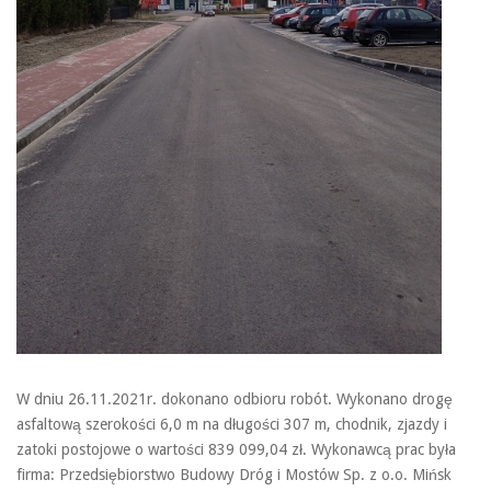
W dniu 26.11.2021r. dokonano odbioru robót. Wykonano drogę
asfaltową szerokości 6,0 m na długości 307 m, chodnik, zjazdy i
zatoki postojowe o wartości 839 099,04 zł. Wykonawcą prac była
firma: Przedsiębiorstwo Budowy Dróg i Mostów Sp. z o.o. Mińsk