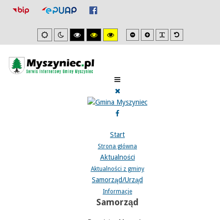
Mniejsza
Zwiększona
PLG_SYSTEM_J
Domyślna
Ustawienia
Tryb
Wysoki
Wysoki
Wysoki
czcionka
czcionka
czcionka
domyslne
nocny
kontrast
kontrast
kontrast
tryb
tryb
tryb
czarno/biały.
czarno/
żółto/czarny.
żółty.
Start
Strona główna
Aktualności
Aktualności z gminy
Samorząd/Urząd
Informacje
Samorząd