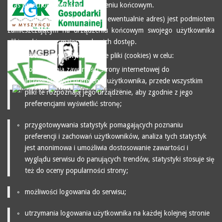
czas przechowywania na urządzeniu końcowym.
3. Operator serwisu (tu nazwa i ewentualnie adres) jest podmiotem
zamieszczającym na urządzeniu końcowym swojego użytkownika
pliki cookies oraz mającym do nich dostęp.
4. Operator serwisu wykorzystuje pliki (cookies) w celu:
dopasowania zawartości strony internetowej do
indywidualnych preferencji użytkownika, przede wszystkim
pliki te rozpoznają jego urządzenie, aby zgodnie z jego
preferencjami wyświetlić stronę;
przygotowywania statystyk pomagających poznaniu
preferencji i zachowań użytkowników, analiza tych statystyk
jest anonimowa i umożliwia dostosowanie zawartości i
wyglądu serwisu do panujących trendów, statystyki stosuje się
też do oceny popularności strony;
możliwości logowania do serwisu;
utrzymania logowania użytkownika na każdej kolejnej stronie