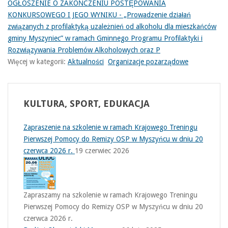
OGŁOSZENIE O ZAKOŃCZENIU POSTĘPOWANIA
KONKURSOWEGO I JEGO WYNIKU - „Prowadzenie działań
związanych z profilaktyką uzależnień od alkoholu dla mieszkańców
gminy Myszyniec” w ramach Gminnego Programu Profilaktyki i
Rozwiązywania Problemów Alkoholowych oraz P
Więcej w kategorii:
Aktualności
Organizacje pozarządowe
KULTURA,
SPORT, EDUKACJA
Zapraszenie na szkolenie w ramach Krajowego Treningu
Pierwszej Pomocy do Remizy OSP w Myszyńcu w dniu 20
czerwca 2026 r.
19 czerwiec 2026
Zapraszamy na szkolenie w ramach Krajowego Treningu
Pierwszej Pomocy do Remizy OSP w Myszyńcu w dniu 20
czerwca 2026 r.