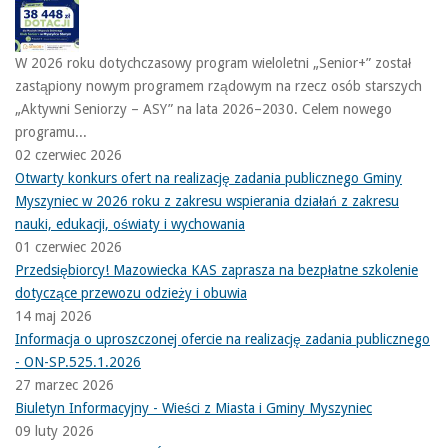
W 2026 roku dotychczasowy program wieloletni „Senior+” został
zastąpiony nowym programem rządowym na rzecz osób starszych
„Aktywni Seniorzy – ASY” na lata 2026–2030. Celem nowego
programu...
02 czerwiec 2026
Otwarty konkurs ofert na realizację zadania publicznego Gminy
Myszyniec w 2026 roku z zakresu wspierania działań z zakresu
nauki, edukacji, oświaty i wychowania
01 czerwiec 2026
Przedsiębiorcy! Mazowiecka KAS zaprasza na bezpłatne szkolenie
dotyczące przewozu odzieży i obuwia
14 maj 2026
Informacja o uproszczonej ofercie na realizację zadania publicznego
- ON-SP.525.1.2026
27 marzec 2026
Biuletyn Informacyjny - Wieści z Miasta i Gminy Myszyniec
09 luty 2026