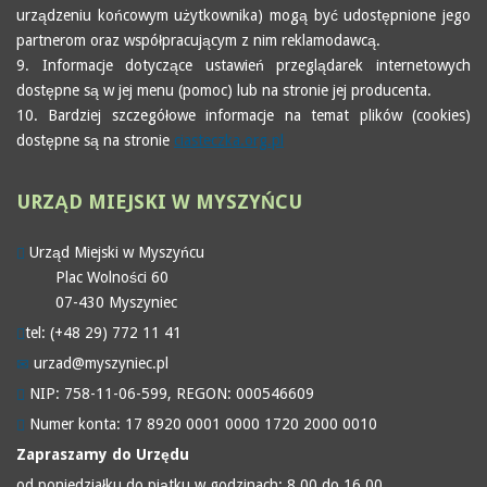
urządzeniu końcowym użytkownika) mogą być udostępnione jego
partnerom oraz współpracującym z nim reklamodawcą.
9. Informacje dotyczące ustawień przeglądarek internetowych
dostępne są w jej menu (pomoc) lub na stronie jej producenta.
10. Bardziej szczegółowe informacje na temat plików (cookies)
dostępne są na stronie
ciasteczka.org.pl
URZĄD
MIEJSKI W MYSZYŃCU
Urząd Miejski w Myszyńcu
Plac Wolności 60
07-430 Myszyniec
tel: (+48 29) 772 11 41
urzad@myszyniec.pl
NIP: 758-11-06-599, REGON: 000546609
Numer konta: 17 8920 0001 0000 1720 2000 0010
Zapraszamy do Urzędu
od poniedziałku do piątku w godzinach: 8.00 do 16.00