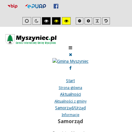
Mniejsza
Zwiększona
PLG_SYSTEM_J
Domyślna
Ustawienia
Tryb
Wysoki
Wysoki
Wysoki
czcionka
czcionka
czcionka
domyslne
nocny
kontrast
kontrast
kontrast
tryb
tryb
tryb
czarno/biały.
czarno/
żółto/czarny.
żółty.
Start
Strona główna
Aktualności
Aktualności z gminy
Samorząd/Urząd
Informacje
Samorząd