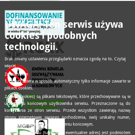
UWAGA! Ten serwis używa
cookies i podobnych
technologii.
Brak zmiany ustawienia przeglądarki oznacza zgodę na to.
Czytaj
więcej…
Zrozumiałem
1. Serwis zbiera w sposób automatyczny tylko informacje zawarte w
plikach cookies.
2. Pliki (cookies) są plikami tekstowymi, które przechowywane są w
urządzeniu końcowym użytkownika serwisu. Przeznaczone są do
korzystania ze stron serwisu. Przede wszystkim zawierają nazwę
strony internetowej swojego pochodzenia, swój unikalny numer,
czas przechowywania na urządzeniu końcowym.
3. Operator serwisu (tu nazwa i ewentualnie adres) jest podmiotem