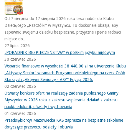
Od 7 sierpnia do 17 sierpnia 2026 roku trwa nabór do Klubu
Dziecięcego „Pszczółki” w Myszyńcu. To doskonała okazja, aby
zapewnić swojemu dziecku bezpieczne, przyjazne i pełne radości
miejsce do...
27 lipiec 2026
„PORADNIK BEZPIECZEŃSTWA” w polskim języku migowym
30 czerwiec 2026
Wsparcie finansowe w wysokości 38 448,00 zł na utworzenie Klubu
„Aktywny Senior” w ramach Programu wieloletniego na rzecz Osób
Starszych „Aktywni Seniorzy - ASY” Edycja 2026.
02 czerwiec 2026
Otwarty konkurs ofert na realizację zadania publicznego Gminy
Myszyniec w 2026 roku z zakresu wspierania działań z zakresu
nauki, edukacji, oświaty i wychowania
01 czerwiec 2026
Przedsiębiorcy! Mazowiecka KAS zaprasza na bezpłatne szkolenie
dotyczące przewozu odzieży i obuwia