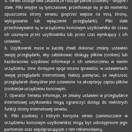
5. Serwis stosuje dwa zasadnicze rodzaje plików (cookies) - sesyjne i
stałe. Pliki sesyjne są tymczasowe, przechowuje się je do momentu
opuszczenia strony serwisu (poprzez wejście na inną stronę,
wylogowanie lub wyłączenie przeglądarki). Pliki stałe
przechowywane są w urządzeniu końcowym użytkownika do czasu
ich usunięcia przez użytkownika lub przez czas wynikający z ich
ustawień.
6. Użytkownik może w każdej chwili dokonać zmiany ustawień
swojej przeglądarki, aby zablokować obsługę plików (cookies) lub
każdorazowo uzyskiwać informacje o ich umieszczeniu w swoim
urządzeniu. Inne dostępne opcje można sprawdzić w ustawieniach
swojej przeglądarki internetowej. Należy pamiętać, że większość
przeglądarek domyślnie jest ustawione na akceptację zapisu plików
(cookies)w urządzeniu końcowym.
7. Operator Serwisu informuje, że zmiany ustawień w przeglądarce
internetowej użytkownika mogą ograniczyć dostęp do niektórych
funkcji strony internetowej serwisu.
8. Pliki (cookies) z których korzysta serwis (zamieszczane w
urządzeniu końcowym użytkownika) mogą być udostępnione jego
partnerom oraz współpracującym z nim reklamodawcą.