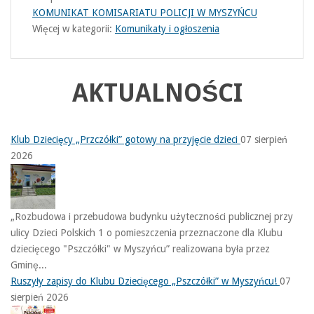
KOMUNIKAT KOMISARIATU POLICJI W MYSZYŃCU
Więcej w kategorii:
Komunikaty i ogłoszenia
AKTUALNOŚCI
Klub Dziecięcy „Przczółki” gotowy na przyjęcie dzieci
07 sierpień
2026
„Rozbudowa i przebudowa budynku użyteczności publicznej przy
ulicy Dzieci Polskich 1 o pomieszczenia przeznaczone dla Klubu
dziecięcego "Pszczółki" w Myszyńcu” realizowana była przez
Gminę...
Ruszyły zapisy do Klubu Dziecięcego „Pszczółki” w Myszyńcu!
07
sierpień 2026