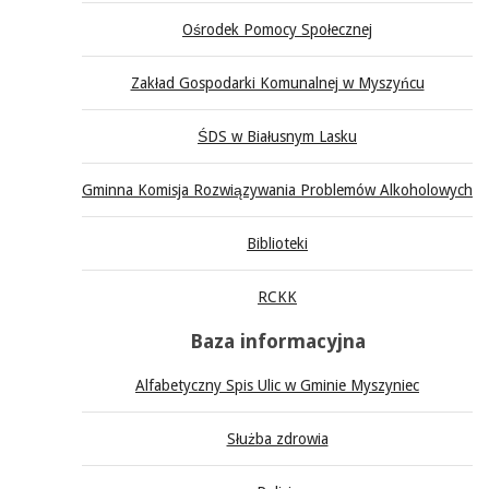
Ośrodek Pomocy Społecznej
Zakład Gospodarki Komunalnej w Myszyńcu
ŚDS w Białusnym Lasku
Gminna Komisja Rozwiązywania Problemów Alkoholowych
Biblioteki
RCKK
Baza informacyjna
Alfabetyczny Spis Ulic w Gminie Myszyniec
Służba zdrowia