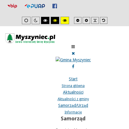
Mniejsza
Zwiększona
PLG_SYSTEM_J
Domyślna
Ustawienia
Tryb
Wysoki
Wysoki
Wysoki
czcionka
czcionka
czcionka
domyslne
nocny
kontrast
kontrast
kontrast
tryb
tryb
tryb
czarno/biały.
czarno/
żółto/czarny.
żółty.
Start
Strona główna
Aktualności
Aktualności z gminy
Samorząd/Urząd
Informacje
Samorząd