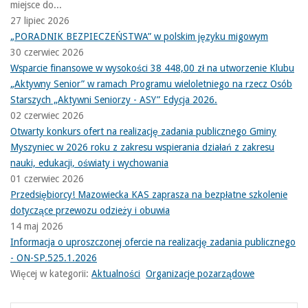
miejsce do...
27 lipiec 2026
„PORADNIK BEZPIECZEŃSTWA” w polskim języku migowym
30 czerwiec 2026
Wsparcie finansowe w wysokości 38 448,00 zł na utworzenie Klubu
„Aktywny Senior” w ramach Programu wieloletniego na rzecz Osób
Starszych „Aktywni Seniorzy - ASY” Edycja 2026.
02 czerwiec 2026
Otwarty konkurs ofert na realizację zadania publicznego Gminy
Myszyniec w 2026 roku z zakresu wspierania działań z zakresu
nauki, edukacji, oświaty i wychowania
01 czerwiec 2026
Przedsiębiorcy! Mazowiecka KAS zaprasza na bezpłatne szkolenie
dotyczące przewozu odzieży i obuwia
14 maj 2026
Informacja o uproszczonej ofercie na realizację zadania publicznego
- ON-SP.525.1.2026
Więcej w kategorii:
Aktualności
Organizacje pozarządowe