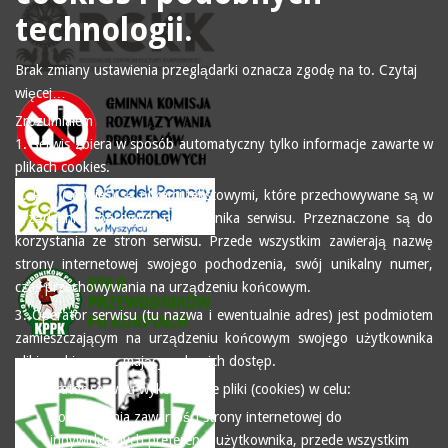
technologii.
Brak zmiany ustawienia przeglądarki oznacza zgodę na to.
Czytaj
więcej…
Zrozumiałem
1. Serwis zbiera w sposób automatyczny tylko informacje zawarte w
plikach cookies.
2. Pliki (cookies) są plikami tekstowymi, które przechowywane są w
urządzeniu końcowym użytkownika serwisu. Przeznaczone są do
korzystania ze stron serwisu. Przede wszystkim zawierają nazwę
strony internetowej swojego pochodzenia, swój unikalny numer,
czas przechowywania na urządzeniu końcowym.
3. Operator serwisu (tu nazwa i ewentualnie adres) jest podmiotem
zamieszczającym na urządzeniu końcowym swojego użytkownika
pliki cookies oraz mającym do nich dostęp.
4. Operator serwisu wykorzystuje pliki (cookies) w celu:
dopasowania zawartości strony internetowej do
indywidualnych preferencji użytkownika, przede wszystkim