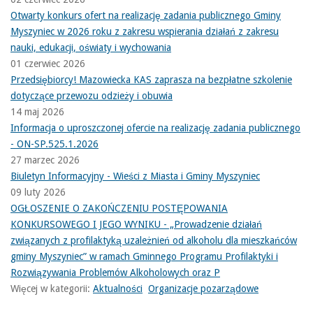
Otwarty konkurs ofert na realizację zadania publicznego Gminy
Myszyniec w 2026 roku z zakresu wspierania działań z zakresu
nauki, edukacji, oświaty i wychowania
01 czerwiec 2026
Przedsiębiorcy! Mazowiecka KAS zaprasza na bezpłatne szkolenie
dotyczące przewozu odzieży i obuwia
14 maj 2026
Informacja o uproszczonej ofercie na realizację zadania publicznego
- ON-SP.525.1.2026
27 marzec 2026
Biuletyn Informacyjny - Wieści z Miasta i Gminy Myszyniec
09 luty 2026
OGŁOSZENIE O ZAKOŃCZENIU POSTĘPOWANIA
KONKURSOWEGO I JEGO WYNIKU - „Prowadzenie działań
związanych z profilaktyką uzależnień od alkoholu dla mieszkańców
gminy Myszyniec” w ramach Gminnego Programu Profilaktyki i
Rozwiązywania Problemów Alkoholowych oraz P
Więcej w kategorii:
Aktualności
Organizacje pozarządowe