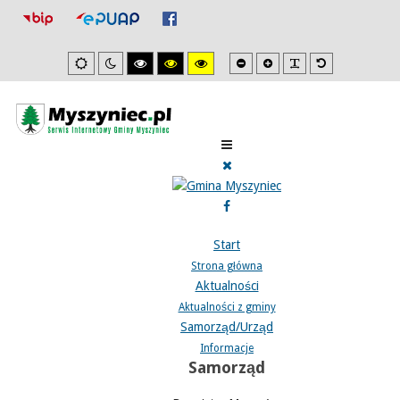
Mniejsza
Zwiększona
PLG_SYSTEM_J
Domyślna
Ustawienia
Tryb
Wysoki
Wysoki
Wysoki
czcionka
czcionka
czcionka
domyslne
nocny
kontrast
kontrast
kontrast
tryb
tryb
tryb
czarno/biały.
czarno/
żółto/czarny.
żółty.
Start
Strona główna
Aktualności
Aktualności z gminy
Samorząd/Urząd
Informacje
Samorząd