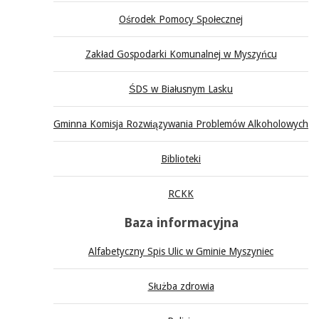
Ośrodek Pomocy Społecznej
Zakład Gospodarki Komunalnej w Myszyńcu
ŚDS w Białusnym Lasku
Gminna Komisja Rozwiązywania Problemów Alkoholowych
Biblioteki
RCKK
Baza informacyjna
Alfabetyczny Spis Ulic w Gminie Myszyniec
Służba zdrowia