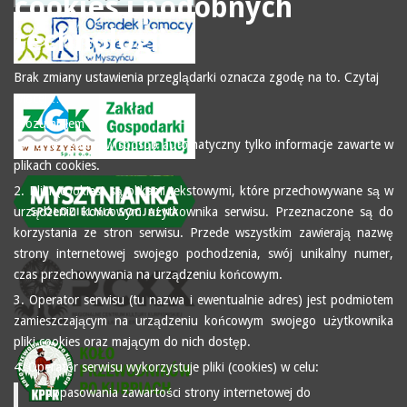
cookies i podobnych
technologii.
Brak zmiany ustawienia przeglądarki oznacza zgodę na to.
Czytaj
więcej…
Zrozumiałem
1. Serwis zbiera w sposób automatyczny tylko informacje zawarte w
plikach cookies.
2. Pliki (cookies) są plikami tekstowymi, które przechowywane są w
urządzeniu końcowym użytkownika serwisu. Przeznaczone są do
korzystania ze stron serwisu. Przede wszystkim zawierają nazwę
strony internetowej swojego pochodzenia, swój unikalny numer,
czas przechowywania na urządzeniu końcowym.
3. Operator serwisu (tu nazwa i ewentualnie adres) jest podmiotem
zamieszczającym na urządzeniu końcowym swojego użytkownika
pliki cookies oraz mającym do nich dostęp.
4. Operator serwisu wykorzystuje pliki (cookies) w celu:
dopasowania zawartości strony internetowej do