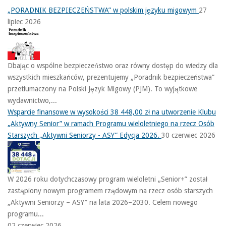
„PORADNIK BEZPIECZEŃSTWA” w polskim języku migowym
27
lipiec 2026
Dbając o wspólne bezpieczeństwo oraz równy dostęp do wiedzy dla
wszystkich mieszkańców, prezentujemy „Poradnik bezpieczeństwa”
przetłumaczony na Polski Język Migowy (PJM). To wyjątkowe
wydawnictwo,...
Wsparcie finansowe w wysokości 38 448,00 zł na utworzenie Klubu
„Aktywny Senior” w ramach Programu wieloletniego na rzecz Osób
Starszych „Aktywni Seniorzy - ASY” Edycja 2026.
30 czerwiec 2026
W 2026 roku dotychczasowy program wieloletni „Senior+” został
zastąpiony nowym programem rządowym na rzecz osób starszych
„Aktywni Seniorzy – ASY” na lata 2026–2030. Celem nowego
programu...
02 czerwiec 2026