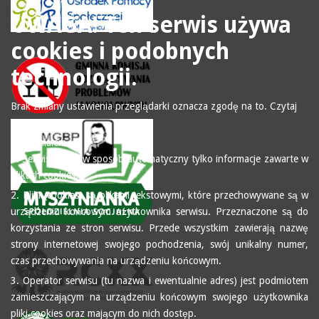
UWAGA! Ten serwis używa
cookies i podobnych
technologii.
Brak zmiany ustawienia przeglądarki oznacza zgodę na to.
Czytaj
więcej…
Zrozumiałem
1. Serwis zbiera w sposób automatyczny tylko informacje zawarte w
plikach cookies.
2. Pliki (cookies) są plikami tekstowymi, które przechowywane są w
urządzeniu końcowym użytkownika serwisu. Przeznaczone są do
korzystania ze stron serwisu. Przede wszystkim zawierają nazwę
strony internetowej swojego pochodzenia, swój unikalny numer,
czas przechowywania na urządzeniu końcowym.
3. Operator serwisu (tu nazwa i ewentualnie adres) jest podmiotem
zamieszczającym na urządzeniu końcowym swojego użytkownika
pliki cookies oraz mającym do nich dostęp.