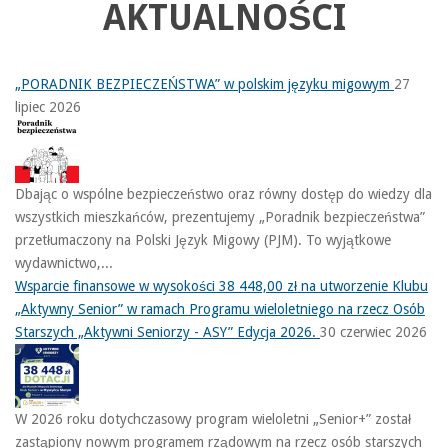
AKTUALNOŚCI
„PORADNIK BEZPIECZEŃSTWA” w polskim języku migowym
27
lipiec 2026
Dbając o wspólne bezpieczeństwo oraz równy dostęp do wiedzy dla
wszystkich mieszkańców, prezentujemy „Poradnik bezpieczeństwa”
przetłumaczony na Polski Język Migowy (PJM). To wyjątkowe
wydawnictwo,...
Wsparcie finansowe w wysokości 38 448,00 zł na utworzenie Klubu
„Aktywny Senior” w ramach Programu wieloletniego na rzecz Osób
Starszych „Aktywni Seniorzy - ASY” Edycja 2026.
30 czerwiec 2026
W 2026 roku dotychczasowy program wieloletni „Senior+” został
zastąpiony nowym programem rządowym na rzecz osób starszych