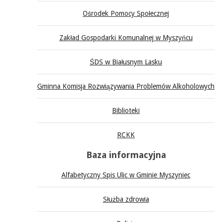
Ośrodek Pomocy Społecznej
Zakład Gospodarki Komunalnej w Myszyńcu
ŚDS w Białusnym Lasku
Gminna Komisja Rozwiązywania Problemów Alkoholowych
Biblioteki
RCKK
Baza informacyjna
Alfabetyczny Spis Ulic w Gminie Myszyniec
Służba zdrowia