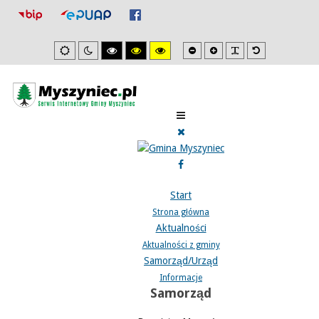
Mniejsza
Zwiększona
PLG_SYSTEM_J
Domyślna
Ustawienia
Tryb
Wysoki
Wysoki
Wysoki
czcionka
czcionka
czcionka
domyslne
nocny
kontrast
kontrast
kontrast
tryb
tryb
tryb
czarno/biały.
czarno/
żółto/czarny.
żółty.
Start
Strona główna
Aktualności
Aktualności z gminy
Samorząd/Urząd
Informacje
Samorząd