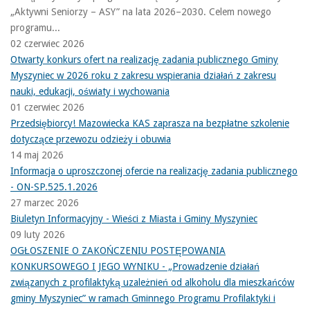
„Aktywni Seniorzy – ASY” na lata 2026–2030. Celem nowego
programu...
02 czerwiec 2026
Otwarty konkurs ofert na realizację zadania publicznego Gminy
Myszyniec w 2026 roku z zakresu wspierania działań z zakresu
nauki, edukacji, oświaty i wychowania
01 czerwiec 2026
Przedsiębiorcy! Mazowiecka KAS zaprasza na bezpłatne szkolenie
dotyczące przewozu odzieży i obuwia
14 maj 2026
Informacja o uproszczonej ofercie na realizację zadania publicznego
- ON-SP.525.1.2026
27 marzec 2026
Biuletyn Informacyjny - Wieści z Miasta i Gminy Myszyniec
09 luty 2026
OGŁOSZENIE O ZAKOŃCZENIU POSTĘPOWANIA
KONKURSOWEGO I JEGO WYNIKU - „Prowadzenie działań
związanych z profilaktyką uzależnień od alkoholu dla mieszkańców
gminy Myszyniec” w ramach Gminnego Programu Profilaktyki i