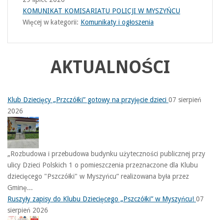
KOMUNIKAT KOMISARIATU POLICJI W MYSZYŃCU
Więcej w kategorii:
Komunikaty i ogłoszenia
AKTUALNOŚCI
Klub Dziecięcy „Przczółki” gotowy na przyjęcie dzieci
07 sierpień
2026
„Rozbudowa i przebudowa budynku użyteczności publicznej przy
ulicy Dzieci Polskich 1 o pomieszczenia przeznaczone dla Klubu
dziecięcego "Pszczółki" w Myszyńcu” realizowana była przez
Gminę...
Ruszyły zapisy do Klubu Dziecięcego „Pszczółki” w Myszyńcu!
07
sierpień 2026