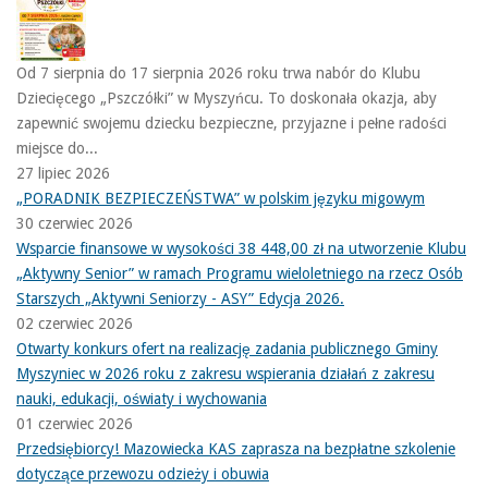
Od 7 sierpnia do 17 sierpnia 2026 roku trwa nabór do Klubu
Dziecięcego „Pszczółki” w Myszyńcu. To doskonała okazja, aby
zapewnić swojemu dziecku bezpieczne, przyjazne i pełne radości
miejsce do...
27 lipiec 2026
„PORADNIK BEZPIECZEŃSTWA” w polskim języku migowym
30 czerwiec 2026
Wsparcie finansowe w wysokości 38 448,00 zł na utworzenie Klubu
„Aktywny Senior” w ramach Programu wieloletniego na rzecz Osób
Starszych „Aktywni Seniorzy - ASY” Edycja 2026.
02 czerwiec 2026
Otwarty konkurs ofert na realizację zadania publicznego Gminy
Myszyniec w 2026 roku z zakresu wspierania działań z zakresu
nauki, edukacji, oświaty i wychowania
01 czerwiec 2026
Przedsiębiorcy! Mazowiecka KAS zaprasza na bezpłatne szkolenie
dotyczące przewozu odzieży i obuwia