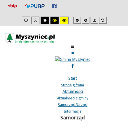
Mniejsza
Zwiększona
PLG_SYSTEM_J
Domyślna
Ustawienia
Tryb
Wysoki
Wysoki
Wysoki
czcionka
czcionka
czcionka
domyslne
nocny
kontrast
kontrast
kontrast
tryb
tryb
tryb
czarno/biały.
czarno/
żółto/czarny.
żółty.
Start
Strona główna
Aktualności
Aktualności z gminy
Samorząd/Urząd
Informacje
Samorząd