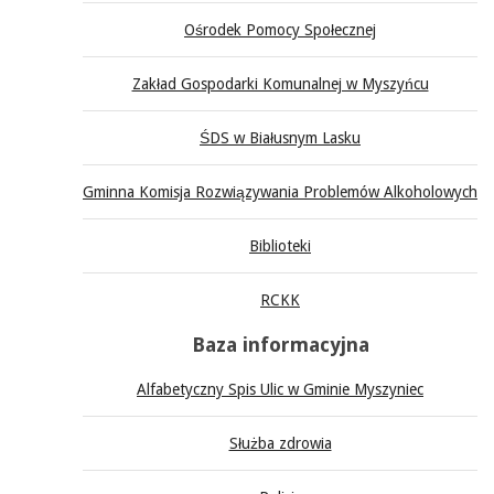
Ośrodek Pomocy Społecznej
Zakład Gospodarki Komunalnej w Myszyńcu
ŚDS w Białusnym Lasku
Gminna Komisja Rozwiązywania Problemów Alkoholowych
Biblioteki
RCKK
Baza informacyjna
Alfabetyczny Spis Ulic w Gminie Myszyniec
Służba zdrowia