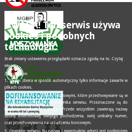
UWAGA! Ten serwis używa
cookies i podobnych
technologii.
Brak zmiany ustawienia przeglądarki oznacza zgodę na to.
Czytaj
więcej…
Zrozumiałem
1. Serwis zbiera w sposób automatyczny tylko informacje zawarte w
plikach cookies.
2. Pliki (cookies) są plikami tekstowymi, które przechowywane są w
urządzeniu końcowym użytkownika serwisu. Przeznaczone są do
korzystania ze stron serwisu. Przede wszystkim zawierają nazwę
strony internetowej swojego pochodzenia, swój unikalny numer,
czas przechowywania na urządzeniu końcowym.
3. Operator serwisu (tu nazwa i ewentualnie adres) jest podmiotem