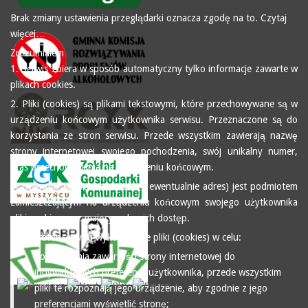
Brak zmiany ustawienia przeglądarki oznacza zgodę na to.
Czytaj
więcej…
Zrozumiałem
1. Serwis zbiera w sposób automatyczny tylko informacje zawarte w
plikach cookies.
2. Pliki (cookies) są plikami tekstowymi, które przechowywane są w
urządzeniu końcowym użytkownika serwisu. Przeznaczone są do
korzystania ze stron serwisu. Przede wszystkim zawierają nazwę
strony internetowej swojego pochodzenia, swój unikalny numer,
czas przechowywania na urządzeniu końcowym.
3. Operator serwisu (tu nazwa i ewentualnie adres) jest podmiotem
zamieszczającym na urządzeniu końcowym swojego użytkownika
pliki cookies oraz mającym do nich dostęp.
4. Operator serwisu wykorzystuje pliki (cookies) w celu:
dopasowania zawartości strony internetowej do
indywidualnych preferencji użytkownika, przede wszystkim
pliki te rozpoznają jego urządzenie, aby zgodnie z jego
preferencjami wyświetlić stronę;