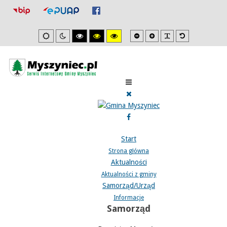
Mniejsza
Zwiększona
PLG_SYSTEM_J
Domyślna
Ustawienia
Tryb
Wysoki
Wysoki
Wysoki
czcionka
czcionka
czcionka
domyslne
nocny
kontrast
kontrast
kontrast
tryb
tryb
tryb
czarno/biały.
czarno/
żółto/czarny.
żółty.
Start
Strona główna
Aktualności
Aktualności z gminy
Samorząd/Urząd
Informacje
Samorząd