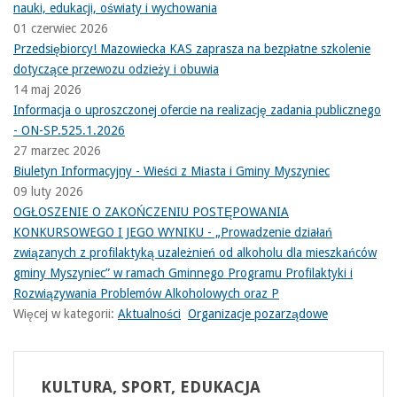
nauki, edukacji, oświaty i wychowania
01 czerwiec 2026
Przedsiębiorcy! Mazowiecka KAS zaprasza na bezpłatne szkolenie
dotyczące przewozu odzieży i obuwia
14 maj 2026
Informacja o uproszczonej ofercie na realizację zadania publicznego
- ON-SP.525.1.2026
27 marzec 2026
Biuletyn Informacyjny - Wieści z Miasta i Gminy Myszyniec
09 luty 2026
OGŁOSZENIE O ZAKOŃCZENIU POSTĘPOWANIA
KONKURSOWEGO I JEGO WYNIKU - „Prowadzenie działań
związanych z profilaktyką uzależnień od alkoholu dla mieszkańców
gminy Myszyniec” w ramach Gminnego Programu Profilaktyki i
Rozwiązywania Problemów Alkoholowych oraz P
Więcej w kategorii:
Aktualności
Organizacje pozarządowe
KULTURA,
SPORT, EDUKACJA