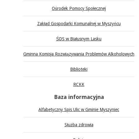
Ośrodek Pomocy Społecznej
Zakład Gospodarki Komunalnej w Myszyńcu
ŚDS w Białusnym Lasku
Gminna Komisja Rozwiązywania Problemów Alkoholowych
Biblioteki
RCKK
Baza informacyjna
Alfabetyczny Spis Ulic w Gminie Myszyniec
Służba zdrowia