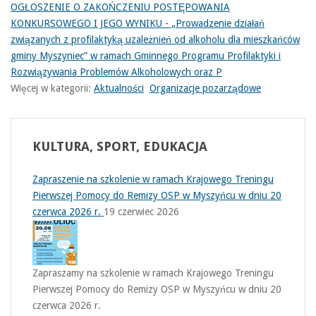
OGŁOSZENIE O ZAKOŃCZENIU POSTĘPOWANIA
KONKURSOWEGO I JEGO WYNIKU - „Prowadzenie działań
związanych z profilaktyką uzależnień od alkoholu dla mieszkańców
gminy Myszyniec” w ramach Gminnego Programu Profilaktyki i
Rozwiązywania Problemów Alkoholowych oraz P
Więcej w kategorii:
Aktualności
Organizacje pozarządowe
KULTURA,
SPORT, EDUKACJA
Zapraszenie na szkolenie w ramach Krajowego Treningu
Pierwszej Pomocy do Remizy OSP w Myszyńcu w dniu 20
czerwca 2026 r.
19 czerwiec 2026
Zapraszamy na szkolenie w ramach Krajowego Treningu
Pierwszej Pomocy do Remizy OSP w Myszyńcu w dniu 20
czerwca 2026 r.