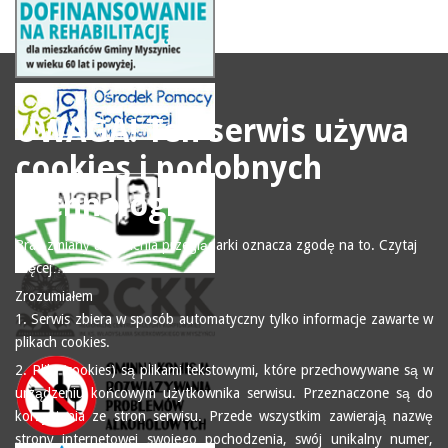
UWAGA! Ten serwis używa
cookies i podobnych
technologii.
Brak zmiany ustawienia przeglądarki oznacza zgodę na to.
Czytaj
więcej…
Zrozumiałem
1. Serwis zbiera w sposób automatyczny tylko informacje zawarte w
plikach cookies.
2. Pliki (cookies) są plikami tekstowymi, które przechowywane są w
urządzeniu końcowym użytkownika serwisu. Przeznaczone są do
korzystania ze stron serwisu. Przede wszystkim zawierają nazwę
strony internetowej swojego pochodzenia, swój unikalny numer,