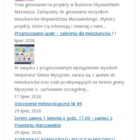
Trwa głosowanie na projekty w Budżecie Obywatelskim
Mazowsza. Zachęcamy do głosowania wszystkich
mieszkańców Województwa Mazowieckiego. Wybierz
projekty, które Cię interesują i zmieniaj z nami...
Prognozowane upały – zalecenia dla mieszkańców
31
lipiec 2026
W związku z prognozowanym wystąpieniem wysokich
temperatur Gmina Myszyniec zwraca się z apelem do
mieszkańców oraz osób przebywających na terenie gminy
Myszyniec o zachowanie szczególnej...
31 lipiec 2026
Ostrzeżenie meteorologiczne Nr 89
29 lipiec 2026
Syreny zawyją 1 sierpnia o godz. 17.00 – pamięć o
Powstaniu Warszawskim
29 lipiec 2026
KOMUNIKAT KOMISARIATU POLICJI W MYSZYŃCU