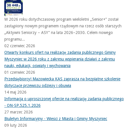
W 2026 roku dotychczasowy program wieloletni „Senior+” został
zastąpiony nowym programem rządowym na rzecz osób starszych
„Aktywni Seniorzy – ASY” na lata 2026–2030. Celem nowego
programu...
02 czerwiec 2026
Otwarty konkurs ofert na realizację zadania publicznego Gminy
Myszyniec w 2026 roku z zakresu wspierania działań z zakresu
nauki, edukacji, oświaty i wychowania
01 czerwiec 2026
Przedsiębiorcy! Mazowiecka KAS zaprasza na bezpłatne szkolenie
dotyczące przewozu odzieży i obuwia
14 maj 2026
Informacja o uproszczonej ofercie na realizację zadania publicznego
- ON-SP.525.1.2026
27 marzec 2026
Biuletyn Informacyjny - Wieści z Miasta i Gminy Myszyniec
09 luty 2026