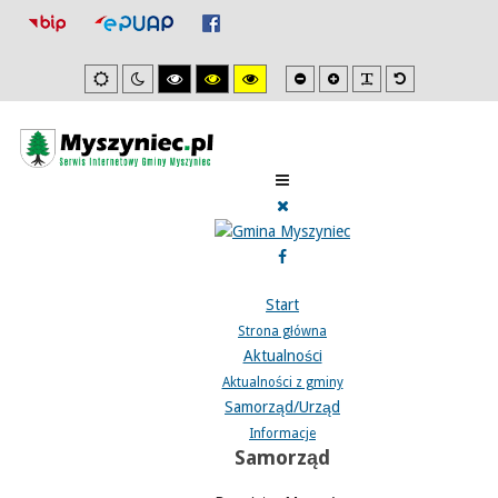
Mniejsza
Zwiększona
PLG_SYSTEM_J
Domyślna
Ustawienia
Tryb
Wysoki
Wysoki
Wysoki
czcionka
czcionka
czcionka
domyslne
nocny
kontrast
kontrast
kontrast
tryb
tryb
tryb
czarno/biały.
czarno/
żółto/czarny.
żółty.
Start
Strona główna
Aktualności
Aktualności z gminy
Samorząd/Urząd
Informacje
Samorząd