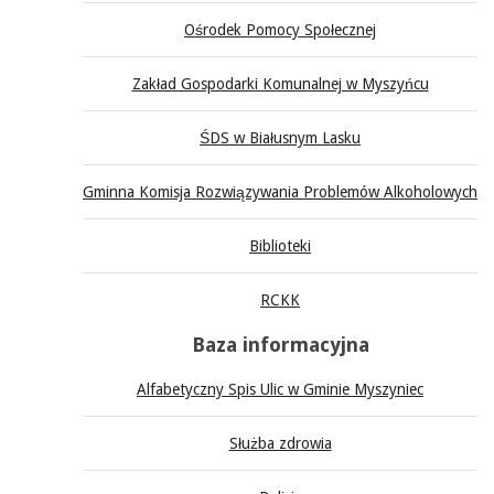
Ośrodek Pomocy Społecznej
Zakład Gospodarki Komunalnej w Myszyńcu
ŚDS w Białusnym Lasku
Gminna Komisja Rozwiązywania Problemów Alkoholowych
Biblioteki
RCKK
Baza informacyjna
Alfabetyczny Spis Ulic w Gminie Myszyniec
Służba zdrowia