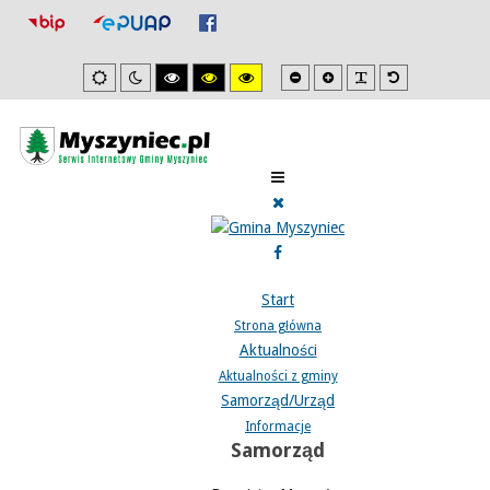
Mniejsza
Zwiększona
PLG_SYSTEM_J
Domyślna
Ustawienia
Tryb
Wysoki
Wysoki
Wysoki
czcionka
czcionka
czcionka
domyslne
nocny
kontrast
kontrast
kontrast
tryb
tryb
tryb
czarno/biały.
czarno/
żółto/czarny.
żółty.
Start
Strona główna
Aktualności
Aktualności z gminy
Samorząd/Urząd
Informacje
Samorząd