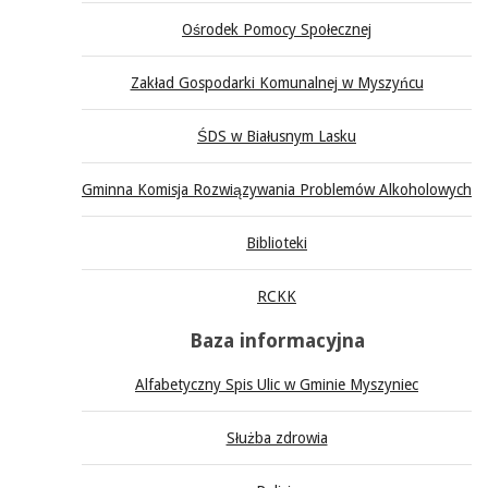
Ośrodek Pomocy Społecznej
Zakład Gospodarki Komunalnej w Myszyńcu
ŚDS w Białusnym Lasku
Gminna Komisja Rozwiązywania Problemów Alkoholowych
Biblioteki
RCKK
Baza informacyjna
Alfabetyczny Spis Ulic w Gminie Myszyniec
Służba zdrowia