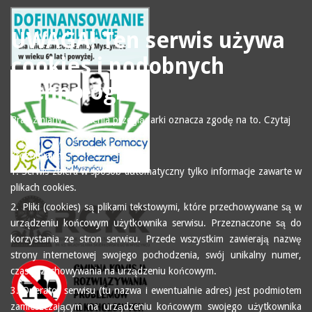
UWAGA! Ten serwis używa
cookies i podobnych
technologii.
Brak zmiany ustawienia przeglądarki oznacza zgodę na to.
Czytaj
więcej…
Zrozumiałem
1. Serwis zbiera w sposób automatyczny tylko informacje zawarte w
plikach cookies.
2. Pliki (cookies) są plikami tekstowymi, które przechowywane są w
urządzeniu końcowym użytkownika serwisu. Przeznaczone są do
korzystania ze stron serwisu. Przede wszystkim zawierają nazwę
strony internetowej swojego pochodzenia, swój unikalny numer,
czas przechowywania na urządzeniu końcowym.
3. Operator serwisu (tu nazwa i ewentualnie adres) jest podmiotem
zamieszczającym na urządzeniu końcowym swojego użytkownika