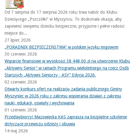
Od 7 sierpnia do 17 sierpnia 2026 roku trwa nabór do Klubu
Dziecięcego „Pszczółki” w Myszyńcu. To doskonała okazja, aby
zapewnić swojemu dziecku bezpieczne, przyjazne i pełne radości
miejsce do...
27 lipiec 2026
„PORADNIK BEZPIECZEŃSTWA” w polskim języku migowym
30 czerwiec 2026
Wsparcie finansowe w wysokości 38 448,00 zł na utworzenie Klubu
„Aktywny Senior” w ramach Programu wieloletniego na rzecz Osób
Starszych „Aktywni Seniorzy - ASY” Edycja 2026.
02 czerwiec 2026
Otwarty konkurs ofert na realizację zadania publicznego Gminy
Myszyniec w 2026 roku z zakresu wspierania działań z zakresu
nauki, edukacji, oświaty i wychowania
01 czerwiec 2026
Przedsiębiorcy! Mazowiecka KAS zaprasza na bezpłatne szkolenie
dotyczące przewozu odzieży i obuwia
14 maj 2026