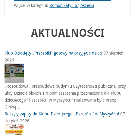
Więcej w kategorii:
Komunikaty i ogłoszenia
AKTUALNOŚCI
Klub Dziecięcy „Przczółki” gotowy na przyjęcie dzieci
07 sierpień
2026
„Rozbudowa i przebudowa budynku użyteczności publicznej przy
ulicy Dzieci Polskich 1 o pomieszczenia przeznaczone dla Klubu
dziecięcego "Pszczółki" w Myszyńcu” realizowana była przez
Gminę...
Ruszyły zapisy do Klubu Dziecięcego „Pszczółki” w Myszyńcu!
07
sierpień 2026