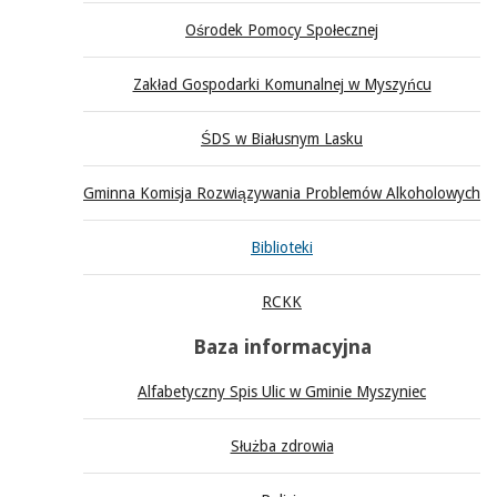
Ośrodek Pomocy Społecznej
Zakład Gospodarki Komunalnej w Myszyńcu
ŚDS w Białusnym Lasku
Gminna Komisja Rozwiązywania Problemów Alkoholowych
Biblioteki
RCKK
Baza informacyjna
Alfabetyczny Spis Ulic w Gminie Myszyniec
Służba zdrowia