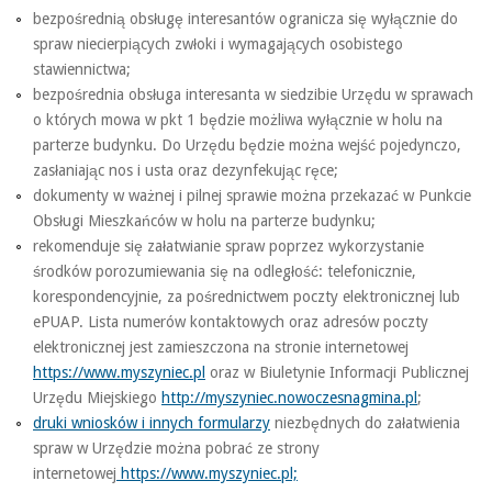
bezpośrednią obsługę interesantów ogranicza się wyłącznie do
spraw niecierpiących zwłoki i wymagających osobistego
stawiennictwa;
bezpośrednia obsługa interesanta w siedzibie Urzędu w sprawach
o których mowa w pkt 1 będzie możliwa wyłącznie w holu na
parterze budynku. Do Urzędu będzie można wejść pojedynczo,
zasłaniając nos i usta oraz dezynfekując ręce;
dokumenty w ważnej i pilnej sprawie można przekazać w Punkcie
Obsługi Mieszkańców w holu na parterze budynku;
rekomenduje się załatwianie spraw poprzez wykorzystanie
środków porozumiewania się na odległość: telefonicznie,
korespondencyjnie, za pośrednictwem poczty elektronicznej lub
ePUAP. Lista numerów kontaktowych oraz adresów poczty
elektronicznej jest zamieszczona na stronie internetowej
https://www.myszyniec.pl
oraz w Biuletynie Informacji Publicznej
Urzędu Miejskiego
http://myszyniec.nowoczesnagmina.pl
;
druki wniosków i innych formularzy
niezbędnych do załatwienia
spraw w Urzędzie można pobrać ze strony
internetowej
https://www.myszyniec.pl;