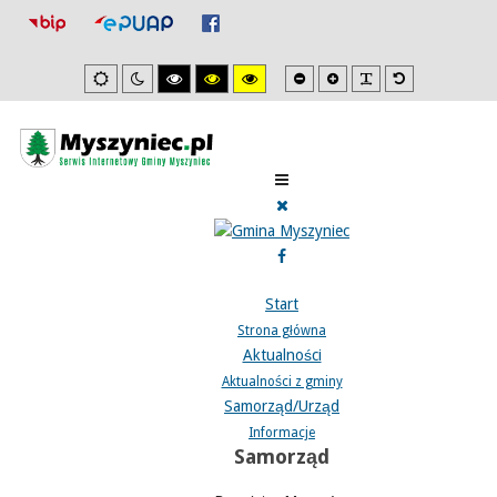
Mniejsza
Zwiększona
PLG_SYSTEM_J
Domyślna
Ustawienia
Tryb
Wysoki
Wysoki
Wysoki
czcionka
czcionka
czcionka
domyslne
nocny
kontrast
kontrast
kontrast
tryb
tryb
tryb
czarno/biały.
czarno/
żółto/czarny.
żółty.
Start
Strona główna
Aktualności
Aktualności z gminy
Samorząd/Urząd
Informacje
Samorząd